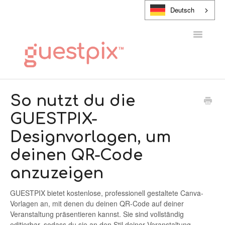
Deutsch
Navigatio
umschalt
HILFE-CENTER
So nutzt du die
GUESTPIX-
KONTAKT
Designvorlagen, um
deinen QR-Code
anzuzeigen
GUESTPIX bietet kostenlose, professionell gestaltete Canva-
Vorlagen an, mit denen du deinen QR-Code auf deiner
Veranstaltung präsentieren kannst. Sie sind vollständig
editierbar, sodass du sie an den Stil deiner Veranstaltung